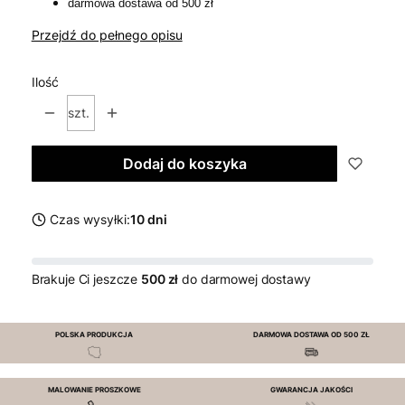
darmowa dostawa od 500 zł
Przejdź do pełnego opisu
Ilość
szt.
Dodaj do koszyka
Czas wysyłki:
10 dni
Brakuje Ci jeszcze
500 zł
do darmowej dostawy
POLSKA PRODUKCJA
DARMOWA DOSTAWA OD 500 ZŁ
MALOWANIE PROSZKOWE
GWARANCJA JAKOŚCI