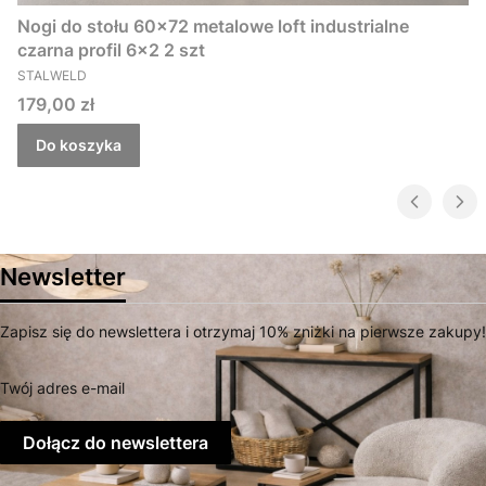
Nogi do stołu 60x72 metalowe loft industrialne
czarna profil 6x2 2 szt
PRODUCENT
STALWELD
Promocja
179,00 zł
Do koszyka
Newsletter
Zapisz się do newslettera i otrzymaj 10% zniżki na pierwsze zakupy!
Twój adres e-mail
Dołącz do newslettera