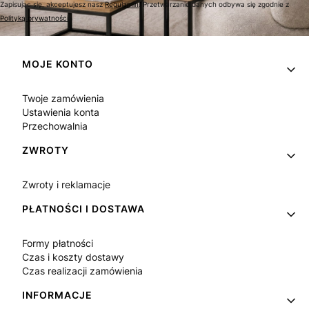
Zapisując się, akceptujesz nasz
Regulamin
. Przetwarzanie danych odbywa się zgodnie z
Polityką prywatności
.
Linki w stopce
MOJE KONTO
Twoje zamówienia
Ustawienia konta
Przechowalnia
ZWROTY
Zwroty i reklamacje
PŁATNOŚCI I DOSTAWA
Formy płatności
Czas i koszty dostawy
Czas realizacji zamówienia
INFORMACJE