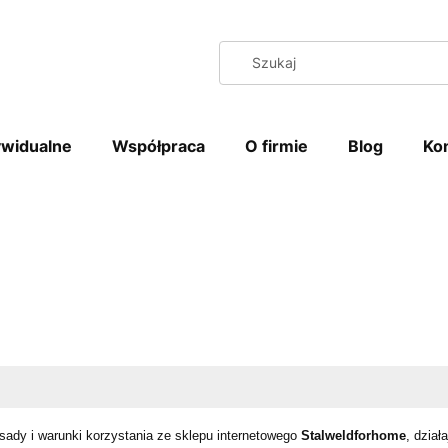
ywidualne
Współpraca
O firmie
Blog
Ko
asady i warunki korzystania ze sklepu internetowego
Stalweldforhome
, dzia