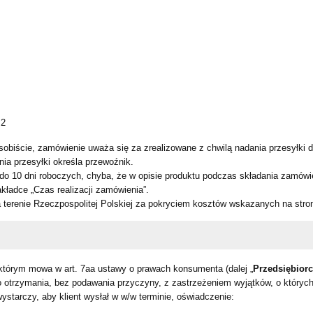
 2
obiście, zamówienie uważa się za zrealizowane z chwilą nadania przesyłki do
ia przesyłki określa przewoźnik.
o 10 dni roboczych, chyba, że w opisie produktu podczas składania zamówie
akładce „Czas realizacji zamówienia”.
terenie Rzeczpospolitej Polskiej za pokryciem kosztów wskazanych na stron
którym mowa w art. 7aa ustawy o prawach konsumenta (dalej „
Przedsiębior
 otrzymania, bez podawania przyczyny, z zastrzeżeniem wyjątków, o któryc
starczy, aby klient wysłał w w/w terminie, oświadczenie: