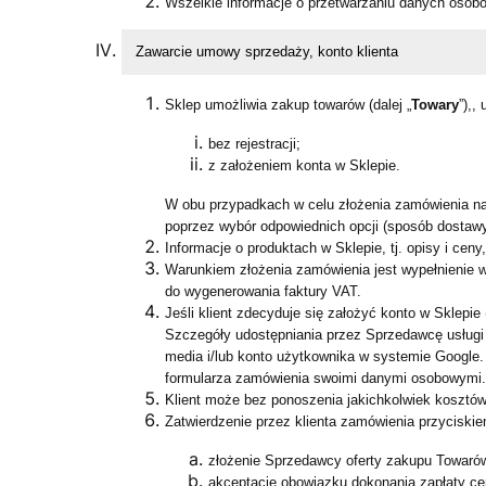
Wszelkie informacje o przetwarzaniu danych osobo
Zawarcie umowy sprzedaży, konto klienta
Sklep umożliwia zakup towarów (dalej „
Towary
”),,
bez rejestracji;
z założeniem konta w Sklepie.
W obu przypadkach w celu złożenia zamówienia na
poprzez wybór odpowiednich opcji (sposób dostawy 
Informacje o produktach w Sklepie, tj. opisy i ce
Warunkiem złożenia zamówienia jest wypełnienie 
do wygenerowania faktury VAT.
Jeśli klient zdecyduje się założyć konto w Sklepie (
Szczegóły udostępniania przez Sprzedawcę usługi
media i/lub konto użytkownika w systemie Google.
formularza zamówienia swoimi danymi osobowymi.
Klient może bez ponoszenia jakichkolwiek kosztów
Zatwierdzenie przez klienta zamówienia przyciskie
złożenie Sprzedawcy oferty zakupu Towaró
akceptację obowiązku dokonania zapłaty ce