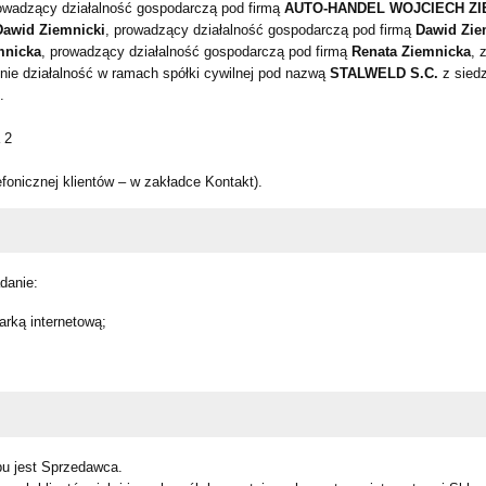
rowadzący działalność gospodarczą pod firmą
AUTO-HANDEL WOJCIECH ZI
Dawid Ziemnicki
, prowadzący działalność gospodarczą pod firmą
Dawid Zie
mnicka
, prowadzący działalność gospodarczą pod firmą
Renata Ziemnicka
, 
nie działalność w ramach spółki cywilnej pod nazwą
STALWELD S.C.
z siedz
.
 2
efonicznej klientów – w zakładce Kontakt).
danie:
arką internetową;
u jest Sprzedawca.