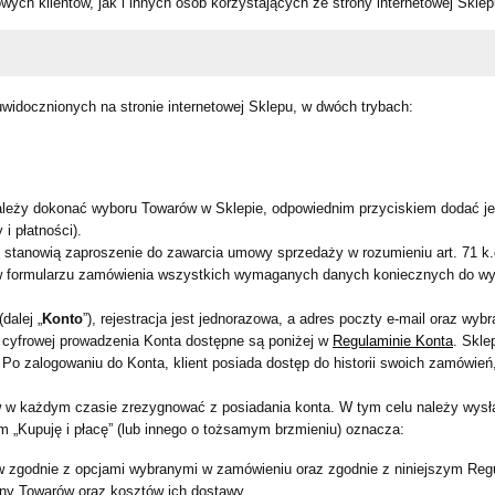
wych klientów, jak i innych osób korzystających ze strony internetowej Skl
 uwidocznionych na stronie internetowej Sklepu, w dwóch trybach:
leży dokonać wyboru Towarów w Sklepie, odpowiednim przyciskiem dodać je
i płatności).
ny, stanowią zaproszenie do zawarcia umowy sprzedaży w rozumieniu art. 71 k
w formularzu zamówienia wszystkich wymaganych danych koniecznych do wyk
dalej „
Konto
”), rejestracja jest jednorazowa, a adres poczty e-mail oraz wy
 cyfrowej prowadzenia Konta dostępne są poniżej w
Regulaminie Konta
. Skle
 Po zalogowaniu do Konta, klient posiada dostęp do historii swoich zamówie
 w każdym czasie zrezygnować z posiadania konta. W tym celu należy wysła
m „Kupuję i płacę” (lub innego o tożsamym brzmieniu) oznacza:
w zgodnie z opcjami wybranymi w zamówieniu oraz zgodnie z niniejszym Re
ny Towarów oraz kosztów ich dostawy.