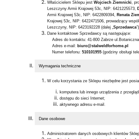
Właścicielem Sklepu jest
Wojciech Ziemnicki
, p
Leszczyny Armii Krajowej 53c, NIP: 6421225573,
Armii Krajowej 53c, NIP: 6422809394,
Renata Zie
Krajowej 53c, NIP: 6422471506, prowadzący wspól
Leszczyny, NIP: 6423192228 (dalej „
Sprzedawca
”)
Dane kontaktowe Sprzedawcy są następujące:
Adres do kontaktu: 41-800 Zabrze ul.Botaniczna
Adres e-mail:
biuro@stalweldforhome.pl
Numer telefonu:
510101955
(godziny obsługi tel
Wymagania techniczne
W celu korzystania ze Sklepu niezbędne jest posia
komputera lub innego urządzenia z przegląd
dostępu do sieci Internet;
aktywnego adresu e-mail.
Dane osobowe
Administratorem danych osobowych klientów Sklep