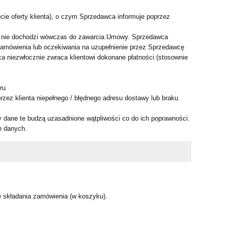
ęcie oferty klienta), o czym Sprzedawca informuje poprzez
a - nie dochodzi wówczas do zawarcia Umowy. Sprzedawca
i zamówienia lub oczekiwania na uzupełnienie przez Sprzedawcę
ca niezwłocznie zwraca klientowi dokonane płatności (stosownie
ru
rzez klienta niepełnego / błędnego adresu dostawy lub braku
y dane te budzą uzasadnione wątpliwości co do ich poprawności.
h danych.
e składania zamówienia (w koszyku).