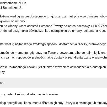
lweldforhome.pl lub
ul.Botaniczna 2.
złożone według wzoru dostępnego
tutaj
, przy czym użycie wzoru nie jest obo
tąpieniu od umowy.
nien na własny koszt odesłać zwracane Towary na adres pocztowy 41-800 Zabr
14 dni od otrzymania oświadczenia o odstąpieniu od umowy, dokona na rzecz 
enta według najtańszego zwykłego sposobu dostarczenia rzeczy, oferowanego
ności do momentu, gdy otrzyma Towar z powrotem, albo co najmniej klient
ch samych sposobów płatności, jakie zostały przez klienta użyte w pierwotnej
artości zwracanego Towaru, jeżeli przed złożeniem oświadczenia o odstąpie
czy.
aru
w przypadku Umów o dostarczenie Towarów:
ug specyfikacji konsumenta /Przedsiębiorcy Uprzywilejowanego lub służący