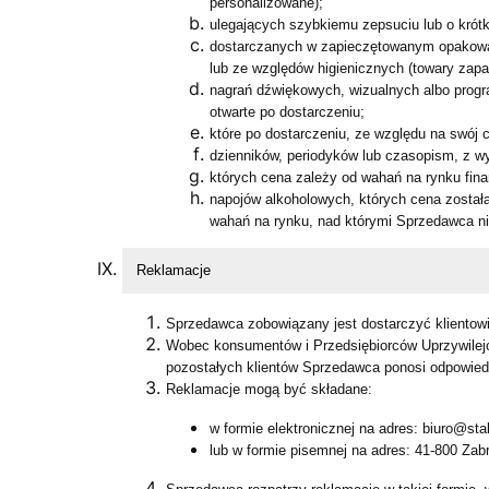
personalizowane);
ulegających szybkiemu zepsuciu lub o krótk
dostarczanych w zapieczętowanym opakowani
lub ze względów higienicznych (towary zap
nagrań dźwiękowych, wizualnych albo prog
otwarte po dostarczeniu;
które po dostarczeniu, ze względu na swój c
dzienników, periodyków lub czasopism, z w
których cena zależy od wahań na rynku fin
napojów alkoholowych, których cena została
wahań na rynku, nad którymi Sprzedawca nie
Reklamacje
Sprzedawca zobowiązany jest dostarczyć kliento
Wobec konsumentów i Przedsiębiorców Uprzywile
pozostałych klientów Sprzedawca ponosi odpowied
Reklamacje mogą być składane:
w formie elektronicznej na adres: biuro@sta
lub w formie pisemnej na adres: 41-800 Zabr