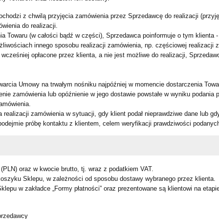
dochodzi z chwilą przyjęcia zamówienia przez Sprzedawcę do realizacji (przyj
ienia do realizacji.
nia Towaru (w całości bądź w części), Sprzedawca poinformuje o tym klient
ożliwościach innego sposobu realizacji zamówienia, np. częściowej realizacj
ześniej opłacone przez klienta, a nie jest możliwe do realizacji, Sprzedaw
awarcia Umowy na trwałym nośniku najpóźniej w momencie dostarczenia Towa
enie zamówienia lub opóźnienie w jego dostawie powstałe w wyniku podania p
zamówienia.
ealizacji zamówienia w sytuacji, gdy klient podał nieprawdziwe dane lub gd
podejmie próbę kontaktu z klientem, celem weryfikacji prawdziwości podanyc
PLN) oraz w kwocie brutto, tj. wraz z podatkiem VAT.
oszyku Sklepu, w zależności od sposobu dostawy wybranego przez klienta.
Sklepu w zakładce „Formy płatności” oraz prezentowane są klientowi na etapi
przedawcy