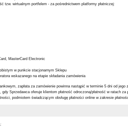
ość tzw. wirtualnym portfelem - za pośrednictwem platformy płatniczej:
Card, MasterCard Electronic
osobistym w punkcie stacjonarnym Sklepu
ratora wskazanego na etapie składania zamówienia
bankowym, zapłata za zamówienie powinna nastąpić w terminie 5 dni od jego 
ji, gdy Sprzedawca oferuje klientom płatność odroczoną/płatność w ratach za
ności, podmiotem świadczącym obsługę płatności online w zakresie płatności
: