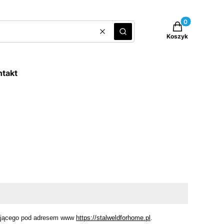
Produkty w kos
Wyczyść
Szukaj
Koszyk
ntakt
łającego pod adresem www
https://stalweldforhome.pl
.