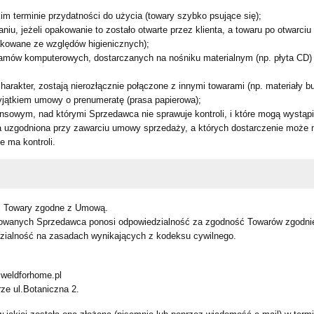
im terminie przydatności do użycia (towary szybko psujące się);
u, jeżeli opakowanie to zostało otwarte przez klienta, a towaru po otwarci
akowane ze względów higienicznych);
ramów komputerowych, dostarczanych na nośniku materialnym (np. płyta CD)
harakter, zostają nierozłącznie połączone z innymi towarami (np. materiały bu
yjątkiem umowy o prenumeratę (prasa papierowa);
ansowym, nad którymi Sprzedawca nie sprawuje kontroli, i które mogą wystą
 uzgodniona przy zawarciu umowy sprzedaży, a których dostarczenie może nas
 ma kontroli.
wi Towary zgodne z Umową.
jowanych Sprzedawca ponosi odpowiedzialność za zgodność Towarów zgodni
zialność na zasadach wynikających z kodeksu cywilnego.
lweldforhome.pl
ze ul.Botaniczna 2.