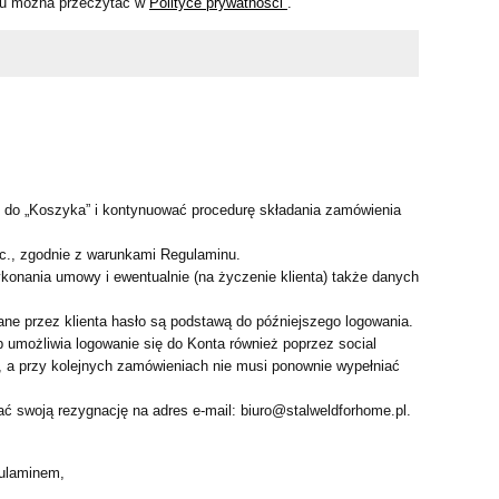
epu można przeczytać w
Polityce prywatności
.
 do „Koszyka” i kontynuować procedurę składania zamówienia
.c., zgodnie z warunkami Regulaminu.
onania umowy i ewentualnie (na życzenie klienta) także danych
brane przez klienta hasło są podstawą do późniejszego logowania.
p umożliwia logowanie się do Konta również poprzez social
ń, a przy kolejnych zamówieniach nie musi ponownie wypełniać
ć swoją rezygnację na adres e-mail: biuro@stalweldforhome.pl.
gulaminem,