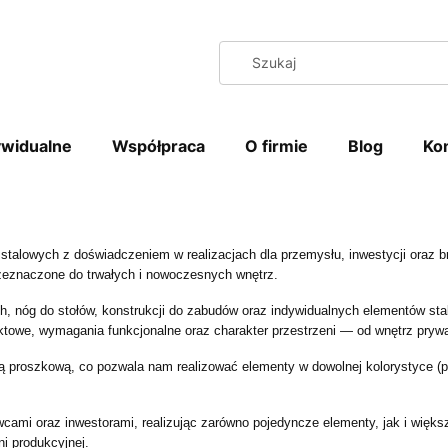
ywidualne
Współpraca
O firmie
Blog
Ko
stalowych z doświadczeniem w realizacjach dla przemysłu, inwestycji oraz 
zeznaczone do trwałych i nowoczesnych wnętrz.
ych, nóg do stołów, konstrukcji do zabudów oraz indywidualnych elementów 
ektowe, wymagania funkcjonalne oraz charakter przestrzeni — od wnętrz pryw
proszkową, co pozwala nam realizować elementy w dowolnej kolorystyce (pal
cami oraz inwestorami, realizując zarówno pojedyncze elementy, jak i więks
i produkcyjnej.