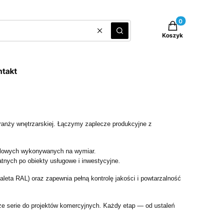
Produkty w kos
Wyczyść
Szukaj
Koszyk
ntakt
branży wnętrzarskiej. Łączymy zaplecze produkcyjne z
stalowych wykonywanych na wymiar.
atnych po obiekty usługowe i inwestycyjne.
eta RAL) oraz zapewnia pełną kontrolę jakości i powtarzalność
ze serie do projektów komercyjnych. Każdy etap — od ustaleń