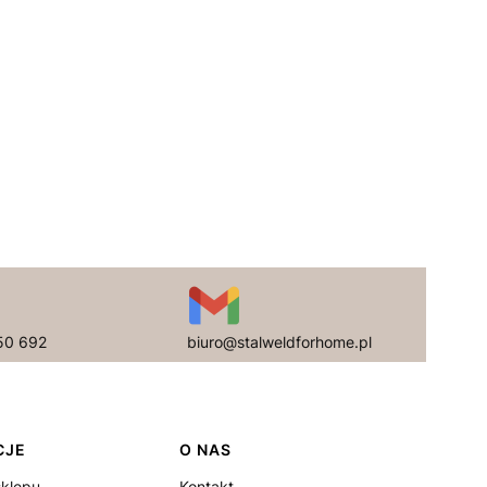
50 692
biuro@stalweldforhome.pl
CJE
O NAS
sklepu
Kontakt