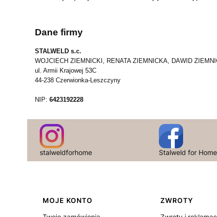
Dane firmy
STALWELD s.c.
WOJCIECH ZIEMNICKI, RENATA ZIEMNICKA, DAWID ZIEMNI
ul. Armii Krajowej 53C
44-238 Czerwionka-Leszczyny
NIP:
6423192228
stalweldforhome
Stalweld for Hom
Linki w stopce
MOJE KONTO
ZWROTY
Twoje zamówienia
Zwroty i reklamac