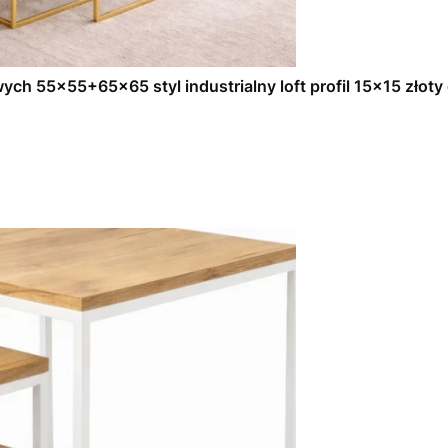
ch 55x55+65x65 styl industrialny loft profil 15x15 złoty