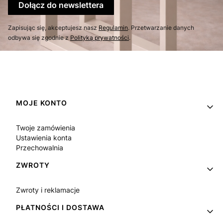
Dołącz do newslettera
Zapisując się, akceptujesz nasz
Regulamin
. Przetwarzanie danych
odbywa się zgodnie z
Polityką prywatności
.
Linki w stopce
MOJE KONTO
Twoje zamówienia
Ustawienia konta
Przechowalnia
ZWROTY
Zwroty i reklamacje
PŁATNOŚCI I DOSTAWA