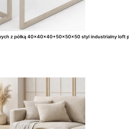
ych z półką 40x40x40+50x50x50 styl industrialny loft p