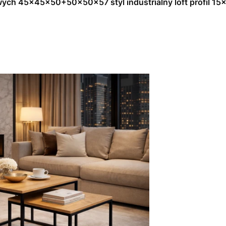
ych 45x45x50+50x50x57 styl industrialny loft profil 15