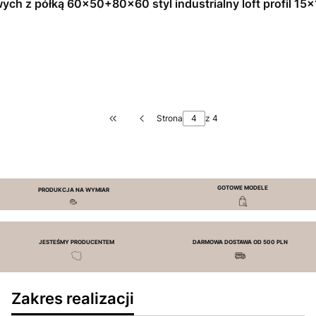
ch z półką 60x50+80x60 styl industrialny loft profil 15x
Strona
z 4
Wróć do pierwszej strony z produktami
GOTOWE MODELE
PRODUKCJA NA WYMIAR
JESTEŚMY PRODUCENTEM
DARMOWA DOSTAWA OD 500 PLN
Zakres realizacji